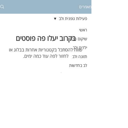
מאמרים
פעילות גופנית ולב
ראשי
בקרוב יעלו פה פוסטים
שיקום הלב
ילדים ולב
שווה להסתכל בקטגוריות אחרות בבלוג או
לחזור לפה עוד כמה ימים.
תזונה ולב
לב בחדשות
חדש ברפואת הלב
הרצאות אונליין | הטבות ברשתות פארמה | מפגשים
קבוצתיים | פעילויות אזוריות | ניוזלטר חודשי
לב בקהילה
משפחה ולב
*החברות במועדון ללא עלות
נשים ולב
עקבו אחרינו
פעילות גופנית ולב
חינוך ולב
לבבות ישראלים