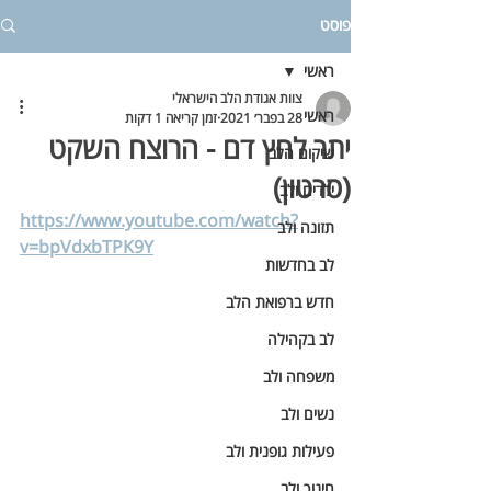
פוסט
ראשי
צוות אגודת הלב הישראלי
ראשי
28 בפבר׳ 2021
זמן קריאה 1 דקות
יתר לחץ דם - הרוצח השקט
שיקום הלב
(סרטון)
ילדים ולב
https://www.youtube.com/watch?
תזונה ולב
v=bpVdxbTPK9Y
לב בחדשות
חדש ברפואת הלב
לב בקהילה
משפחה ולב
נשים ולב
פעילות גופנית ולב
חינוך ולב