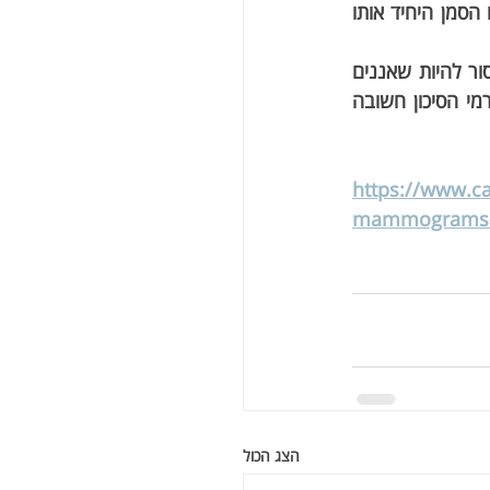
ד"ר קהאן הוסיפה כי הסתיידות עורקי השד "יכולה לרמוז על תפקוד לב ירוד", אך זהו אינו הסמן היחיד אותו 
"מאוד חשוב לציין כי היעדר של הסתיידות עורקי השד לא יכול להעיד על סיכון נמוך, ואסור להיות שאננים 
כאשר אין עדות להסתיידות עורקים בשד", כך לפי ד"ר קהאן. "בחינה מיטבית של כל גורמי הסיכון חשובה 
https://www.ca
mammograms-ca
הצג הכול