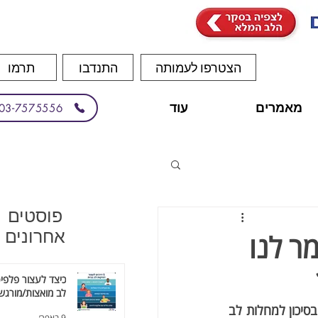
הצטרפו לעמותה
התנדבו
תרמו
מאמרים
עוד
03-7575556
פוסטים
אחרונים
ר לנו
כיצד לעצור פלפיט
לב מואצות/מורגשו
הופעת סימני הסתיידויות של כלי דם בשד בבדיקת ממוגרפיה שגרתית הראו קשר לעלייה בסיכון למחלות לב 
9 באפר׳