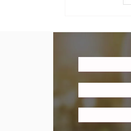
ין לחץ נפשי (סטרס) לבין
 לב