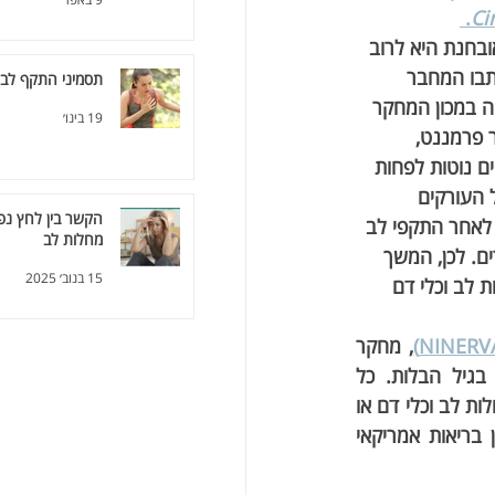
. 
Ci
בחנת היא לרוב 
תבו המחבר 
תסמיני התקף לב 
ה במכון המחקר 
19 בינו׳
 פרמננט, 
ים נוטות לפחות 
 העורקים 
הקשר בין לחץ נפש
 לאחר התקפי לב 
מחלות לב
ם. לכן, המשך 
15 בנוב׳ 2025
 לב וכלי דם 
, מחקר 
שבו כמות גדולה מאוד של בדיקות סקר של ממוגרפיה מקבוצות מגוונות של נשים בגיל הבלות. כל 
המשתתפות היו בנות 60-79 כאשר הן ביצעו את בדיקת הממוגרפיה והיו ללא עבר של מחלות לב וכלי דם או 
סרטן השד. כולן היו מטופלות באחד מתוך תשעה מרכזים רפואיים השייכים לאותו ארגון בריאות אמריקאי 