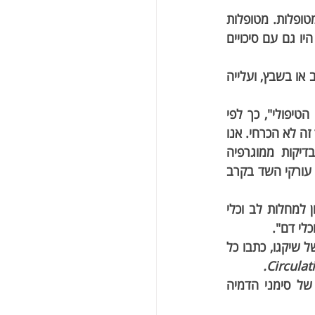
בסך הכל, סימני הסתיידות של עורקים בשד נצפו ב-26.5% מבדיקות הממוגרפיה של המטופלות. מטופלות 
עם הסתיידות של העורקים בשד נטו להיות מבוגרות יותר ומרקע אתני לבן או היספני. הן היו גם עם סיכויים 
נשים עם הסתיידות של עורקי השד היו גם עם עלייה של 51% בסיכויים לחלות במחלות לב או בשבץ, ועלייה 
"כיום, אין חובה לדווח על הסתיידויות של עורקי השד בבדיקות ממוגרפיה לפי הסטנדרט הטיפולי", כך לפי 
ד"ר איריברן. "חלק מהרדיולוגים כן מדווחים על הממצא הזה בדו"ח בדיקת הממוגרפיה, אך זה לא הכרחי. אנו 
מקווים שהמחקר שלנו יעודד עדכון של הנחיות הדיווח על הסתיידות עורקי השד בבדיקות ממוגרפיה 
שגרתיות. המחקר שלנו קידם את ההמלצה לביצוע הערכות שגרתיות ודיווח על הסתיידות עורקי השד בקרב 
כאשר לוקחים בחשבון את הממצאים של הסתיידות עורקי השד בפיתוח כלי לחישוב סיכון למחלות לב וכלי 
לי דם".
ד"ר סדיה קהאן וד"ר נטלי קמרון, שתי רופאות מומחות מבית הספר לרפואה נורט'ווסטרן של שיקגו, כתבו כל 
Circulat
המחקר של ד"ר איריברן ושות' הוא תרומה חשובה לספרות אשר בוחנת את יעילותם של סימני הדמיה 