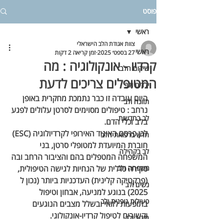
פוסט
ראשי
צוות אגודת הלב הישראלי
ראשי
27 בספט׳ 2025
זמן קריאה 2 דקות
קרדיו - אונקולוגיה : מה
שיקום הלב
המטופלים צריכים לדעת
ילדים ולב
היום עובדה זו כבר נתמכת מחקרית באופן 
תזונה ולב
נרחב : טיפולים מסוימים לסרטן עלולים לפגע 
לב בחדשות
בלב וכלי הדם. 
לכן פרסם האיגוד האירופי לקרדיולוגיה (ESC) 
חדש ברפואת הלב
חוברת המיועדת למטופלי סרטן, בני 
לב בקהילה
המשפחה המטפלים בהם והציבור הרחב ובה 
משפחה ולב
סקירה כללית של הנחיות לגישה הטיפולית, 
(פרקטיקה קלינית) העדכניות ביותר (נכון ל 
נשים ולב
2025) בנוגע למניעה, אבחון וטיפול 
פעילות גופנית ולב
בתופעות לוואי ובשלל מצבים הנוגעים 
וקשורים לטיפול קרדיו-אונקולוגי. 
חינוך ולב