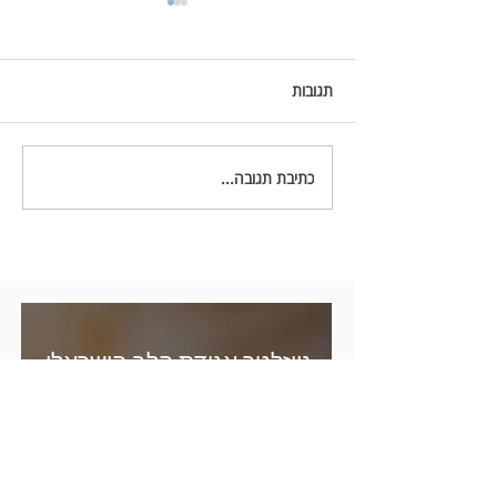
וובינר על התקף לב, צנתורים
והחלפת מסתם בצנתור (Tavi)
פרופ׳ חיים דננברג.
https://youtu.be/GcZfypr0Z
תגובות
b8
כתיבת תגובה...
ניוזלטר אגודת הלב הישראלי
הניוזלטר החודשי שלנו מציג מידע מועיל
וחדשות למטופלי לב ובני משפחותיהם.
הירשמו עכשיו!