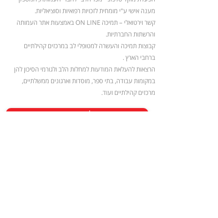
מענה אישי ע"י מומחית לזכויות רפואיות וסוציאליות.
קשר וירטואלי – תמיכה ON LINE באמצעות אתר העמותה
והרשתות החברתיות.
קבוצות תמיכה והעשרה למטופלי לב במרכזים קהילתיים
ברחבי הארץ .
הרצאות להעלאת המודעות למחלות הלב ולגורמי הסיכון להן
במקומות עבודה, בתי ספר, מוסדות וארגונים ממשלתיים,
מרכזים קהילתיים ועוד.
< לתרומה
המשימה שלנו באגודת הלב הישראלי, הינה יצירת