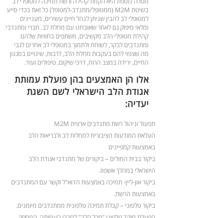
מטרה נוספת היא הקמת קהילה ורשת תמיכה למטופלי לב
בשיטת M2M (ממטופל/מתנדב-למטופל) כל זאת בכדי סייע
למטופלי לב להבין שניתן לנהל חיים עשירים, מעניינים
ומלאי סיפוק גם לאחר שאובחנו עם מחלת לב. חברי ומתנדבי
קהילת מטופלי הלב מקשיבים, משתפים בחוויות שלהם
ומתנדבים לבקר, לשוחח ולתמוך במטופלי לב אחרים לגבי
מה שצפוי להם בעקבות מחלת הלב, לרבות, שינויים בסגנון
החיים, ירידה במצב הרוח, דרכי שיקום, טיפולים ועוד.
אלו הן האמצעים בהן פועלת עמותת
אגודת הלב הישראלי לשם השגת
יעדיה:
תפעול וניהול רשת מתנדבים ארצית M2M
העלאת המודעות הציבורית למחלות לב ולבריאות הלב
באמצעות קמפיינים
ביקור בבית החולים – ביקורים של מתנדבי אגודת הלב
הישראלי במהלך אשפוז.
ביקור און-ליין- תמיכה באמצעות הדוא"ל וקשר עם המתנדבים
באמצעות הרשת.
ביקור טלפוני – קבלת תמיכה טלפונית ממתנדבים מיומנים.
הפעלת מוקד טלפוני "מכל הלב" לחברי העמותה, המספק