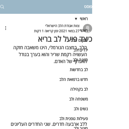
פוסט
ראשי
צוות אגודת הלב הישראלי
ראשי
27 במאי 2021
זמן קריאה 1 דקות
כיצד פועל לב בריא
שיקום הלב
הלב, במצבו הנורמלי, הינו משאבה חזקה 
ילדים ולב
העשויה רקמת שריר והוא בערך בגודל 
תזונה ולב
האגרוף של האדם.
לב בחדשות
חדש ברפואת הלב
לב בקהילה
משפחה ולב
נשים ולב
פעילות גופנית ולב
ללב ארבעה חדרים. שני החדרים העליונים 
חינוך ולב