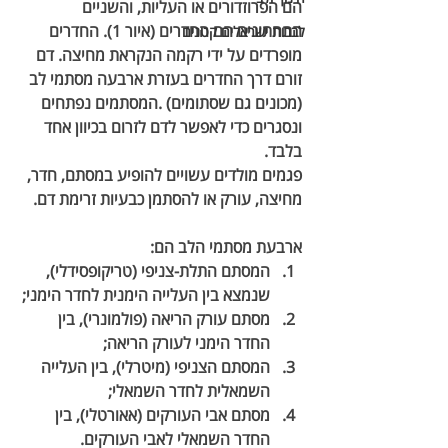
הם הפרוזדורים או העליות, והשניים 
התחתונים הם החדרים (איור 1). החדרים 
לבבות ישראלים קטנים
מופרדים על ידי רקמה הנקראת 
מחיצה
. דם 
זורם דרך החדרים בעזרת ארבעה מסתמי לב 
(מכונים גם שסתומים) .המסתמים נפתחים 
ונסגרים כדי לאפשר לדם לזרום בכיוון אחד 
בלבד.
פגמים מולדים עשויים להופיע במסתם, חדר, 
מחיצה, עורק או להסתמן כבעיות זרימת דם.
ארבעת מסתמי הלב הם:
המסתם התלת-צניפי (טריקופסידלי), 
שנמצא בין העלייה הימנית לחדר הימני;
מסתם עורק הריאה (פולמונרי), בין 
החדר הימני לעורק הריאה;
המסתם הצניפי (מיטרלי), בין העלייה 
השמאלית לחדר השמאלי;
מסתם אבי העורקים (אאורטלי), בין 
החדר השמאלי לאבי העורקים.