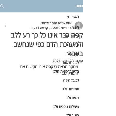
פוסט
ראשי
צוות אגודת הלב הישראלי
ראשי
14 באוג׳ 2019
זמן קריאה 1 דקות
קפה כבר אינו כל כך רע ללב
שיקום הלב
ולמערכת הדם כפי שנחשב
ילדים ולב
בעבר
תזונה ולב
עודכן:
28 במאי 2021
לב בחדשות
מחקר מראה כי קפה אינו מקשיח את 
חדש ברפואת הלב
העורקים..
לב בקהילה
משפחה ולב
נשים ולב
פעילות גופנית ולב
חינוך ולב