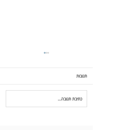
תגובות
כתיבת תגובה...
ראיון עם גיל מלצר מייסד
ומנכ"ל עמותת 'אגודת הלב
הישראלי'