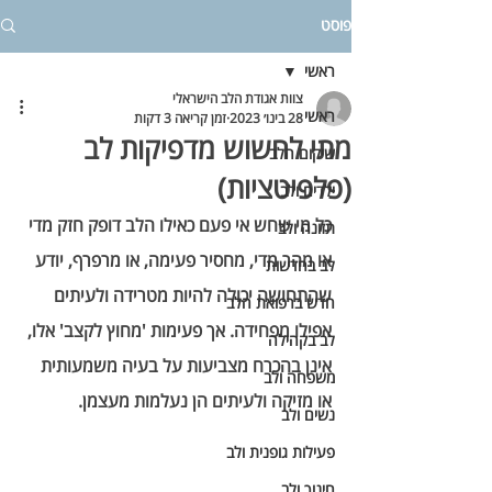
פוסט
ראשי
צוות אגודת הלב הישראלי
ראשי
28 בינו׳ 2023
זמן קריאה 3 דקות
מתי לחשוש מדפיקות לב
שיקום הלב
(פלפיטציות)
ילדים ולב
כל מי שחש אי פעם כאילו הלב דופק חזק מדי 
תזונה ולב
או מהר מדי, מחסיר פעימה, או מרפרף, יודע 
לב בחדשות
שהתחושה יכולה להיות מטרידה ולעיתים 
חדש ברפואת הלב
אפילו מפחידה. אך פעימות 'מחוץ לקצב' אלו, 
לב בקהילה
אינן בהכרח מצביעות על בעיה משמעותית 
משפחה ולב
או מזיקה ולעיתים הן נעלמות מעצמן. 
נשים ולב
פעילות גופנית ולב
חינוך ולב