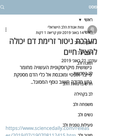
פוסט
ראשי
צוות אגודת הלב הישראלי
ראשי
14 באוג׳ 2019
זמן קריאה 1 דקות
מערכת ניטור זרימת דם יכולה
שיקום הלב
להציל חיים
ילדים ולב
עודכן:
21 באוג׳ 2019
תזונה ולב
גישושית מיקרוסקופית העשויה מחומר 
לב בחדשות
פייבר-אופטי ומוכנסת אל כלי הדם מספקת 
נתון מדידה חשוב נוסף המסוגל..
חדש ברפואת הלב
לב בקהילה
משפחה ולב
נשים ולב
פעילות גופנית ולב
https://www.sciencedaily.com/releas
es/2019/07/190708112415.htm
חינוך ולב