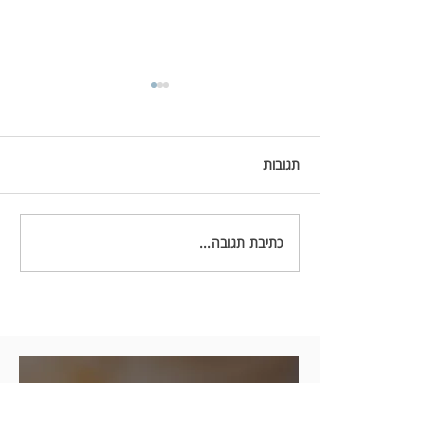
תגובות
כתיבת תגובה...
ראיון עם גיל מלצר מייסד
ומנכ"ל עמותת 'אגודת הלב
הישראלי'
ניוזלטר אגודת הלב הישראלי
הניוזלטר החודשי שלנו מציג מידע מועיל