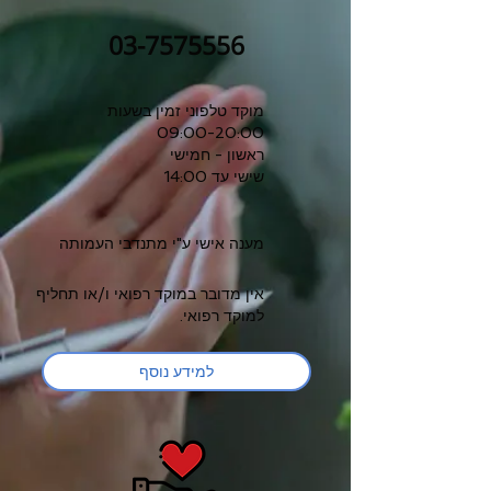
03-7575556
מוקד טלפוני זמין בשעות
09:00-20:00
ראשון - חמישי
שישי עד 14:00
מענה אישי ע"י מתנדבי העמותה
אין מדובר במוקד רפואי ו/או תחליף
למוקד רפואי.
למידע נוסף