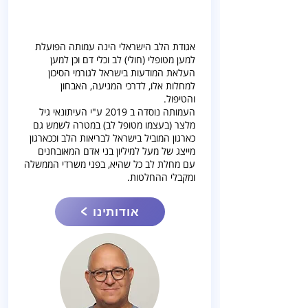
אגודת הלב הישראלי הינה עמותה הפועלת
למען מטופלי (חולי) לב וכלי דם וכן למען
העלאת המודעות בישראל לגורמי הסיכון
למחלות אלו, לדרכי המניעה, האבחון
והטיפול.
העמותה נוסדה ב 2019 ע"י העיתונאי גיל
מלצר (בעצמו מטופל לב) במטרה לשמש גם
כארגון המוביל בישראל לבריאות הלב וככארגון
מייצג של מעל למיליון בני אדם המאובחנים
עם מחלת לב כל שהיא, בפני משרדי הממשלה
ומקבלי ההחלטות.
< אודותינו