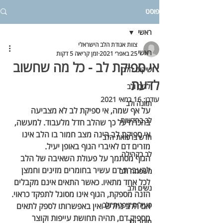
פוסט
ראשי
צוות אגודת הלב הישראלי
ראשי
25 באפר׳ 2021
זמן קריאה 5 דקות
אי ספיקת לב - כל מה שחשוב
שיקום הלב
לדעת
ילדים ולב
עודכן:
16 במאי 2021
תזונה ולב
על אף שמה, אי ספיקת לב לא מצביעה 
לב בחדשות
בהכרח על כך שהלב חדל מלעבוד. למעשה, 
אי ספיקת לב הינה מצב חמור בו הלב אינו 
חדש ברפואת הלב
מזרים דם לאיברי הגוף באופן יעיל.
לב בקהילה
הגוף מסתמך על פעולת השאיבה של הלב 
להעברת דם עשיר בחומרים מזינים וחמצן 
משפחה ולב
לכל אחד מתאיו. כאשר התאים אינם מקבלים 
נשים ולב
הזנה מספקת, הגוף אינו מסוגל לתפקד כראוי. 
פעילות גופנית ולב
אם הלב נחלש ואין באפשרותו לספק לתאים 
מספיק דם, תהיה תחושת עייפות וקוצר 
חינוך ולב