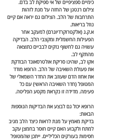
כימיים ספציפיים של אי ספיקת לב בדם.
צילום רנטגן של החזה 
על מנת לזהות 
התרחבות של הלב. הצילום גם יראה אם ​​קיים 
נוזל בריאות.
א.ק.ג (אלקטרוקרדיוגרם) 
למעקב אחר 
הפעילות החשמלית ומקצבי הלב. הבדיקה 
עשויה גם לחשוף נזקים לבביים כתוצאה 
מהתקף לב.
אקו לב,
 שהינו סריקת אולטרסאונד הבודקת 
את פעולת השאיבה של הלב. הרופא מודד 
את אחוז הדם שעוזב את החדר השמאלי של 
המטופל (חדר השאיבה הראשי) עם כל 
פעימה. מדידה זו נקראת מקטע הפליטה.
הרופא יכול גם לבצע את הבדיקות הנוספות 
הבאות:
בדיקת מאמץ
 על מנת לראות כיצד הלב מגיב 
למתח ולקבוע האם קיים חוסר בחמצן עקב 
חסימות בעורקים הכליליים. ייתכן שהמטופל 