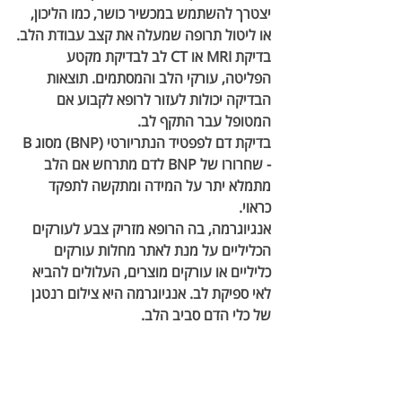
יצטרך להשתמש במכשיר כושר, כמו הליכון, 
או ליטול תרופה שמעלה את קצב עבודת הלב.
בדיקת MRI או CT לב
 לבדיקת מקטע 
הפליטה, עורקי הלב והמסתמים. תוצאות 
הבדיקה יכולות לעזור לרופא לקבוע אם 
המטופל עבר התקף לב.
בדיקת דם לפפטיד הנתריורטי (BNP) מסוג B
- שחרורו של BNP לדם מתרחש אם הלב 
מתמלא יתר על המידה ומתקשה לתפקד 
כראוי.
אנגיוגרמה,
 בה הרופא מזריק צבע לעורקים 
הכליליים על מנת לאתר מחלות עורקים 
כליליים או עורקים מוצרים, העלולים להביא 
לאי ספיקת לב. אנגיוגרמה היא צילום רנטגן 
של כלי הדם סביב הלב.