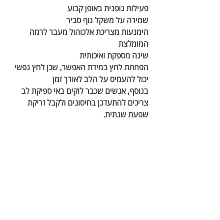
פעילות גופנית באופן קבוע
שמירה על משקל גוף סביר
הימנעות מצריכת אלכוהול מעבר לרמה 
המומלצת
שינה מספקת ואיכותית
הפחתת לחץ במידת האפשר,
 שכן לחץ נפשי 
יכול להעמיס על הלב לאורך זמן
בנוסף, אנשים שכבר לוקים באי ספיקת לב 
צריכים להתעדכן בחיסונים ולקבל זריקת 
שפעת שנתית.
טיפולים
הנזק שאי ספיקת לב יכולה לגרום לפעולת 
השאיבה של הלב אינו תמיד הפיך. עם זאת, 
טיפולים עדכניים יכולים לשפר משמעותית 
את איכות חייהם של אנשים הסובלים ממצב 