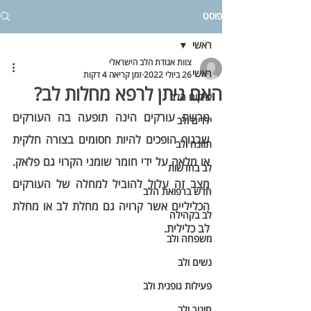
פוסט
ראשי
צוות אגודת הלב הישראלי
ראשי
26 ביולי 2022
זמן קריאה 4 דקות
האם ניתן לרפא מחלות לב?
שיקום הלב
טרשת עורקים הינה תופעה בה העורקים 
ילדים ולב
שבגוף הופכים להיות חסומים בצורה חלקית 
תזונה ולב
או מלאה על ידי חומר שומני הקרוי גם פלאק. 
לב בחדשות
מצב זה עלול להוביל למחלה של העורקים 
חדש ברפואת הלב
הכליליים אשר קרויה גם מחלת לב או מחלת 
לב בקהילה
לב כלילית.
משפחה ולב
נשים ולב
פעילות גופנית ולב
חינוך ולב