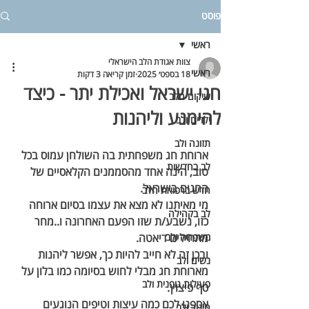
פוסט
ראשי
צוות אגודת הלב הישראלי
ראשי
18 בספט׳ 2025
זמן קריאה 3 דקות
חגי ישראל ואכילת יתר - כיצד
שיקום הלב
להימנע וליהנות
ילדים ולב
תזונה ולב
ארוחת חג משפחתית בה השולחן עמוס בכל 
לב בחדשות
טוב, הינה אחד מהסממנים הקלאסיים של 
החגים בישראל. 
חדש ברפואת הלב
מי מאיתנו לא מצא את עצמו בסיום ארוחה 
לב בקהילה
כזו, נשבע/ת שזו הפעם האחרונה ו..מחר 
משפחה ולב
מתחילים דיאטה. 
ובכן זה לא חייב להיות כך, אפשר ליהנות 
נשים ולב
מארוחת חג מבלי לחוש בסיומה כמו בלון על 
פעילות גופנית ולב
סף פיצוץ. 
אספנו לכם כמה עיצות וטיפים הנוגעים 
חינוך ולב