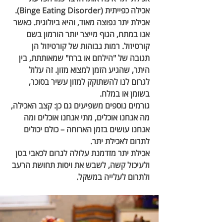
אכילה כפייתית (Binge Eating Disorder).
אכילת יתר נפוצה מאוד, והיא ביולוגית. כאשר 
אנו במתח, הגוף מייצר יותר הורמון בשם 
קורטיזול
. רמות גבוהות של קורטיזול הן 
תגובה של "הילחם או ברח" שמאותתת, בין 
היתר, שהגיע הזמן למצוא מזון. זה עלול 
לגרום לנו להשתוקק למזון עשיר בסוכר, 
בשומן או במלח.
גורמים נוספים משפיעים גם כן: קצב האכילה, 
מה אנחנו אוכלים, מתי אנחנו אוכלים ומה 
אנחנו עושים בזמן הארוחה – כולם יכולים 
לתרום לאכילת יתר.
אכילת יתר מזדמנת עלולה לגרום לכאבי בטן 
ולעיכול קשה, לשבש את ויסות תחושת הרעב 
ולתרום לעלייה במשקל.