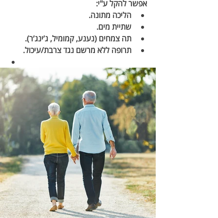
אפשר להקל ע"י:
הליכה מתונה.
שתיית מים.
תה צמחים (נענע, קמומיל, ג’ינג’ר).
תרופה ללא מרשם נגד צרבת/עיכול.