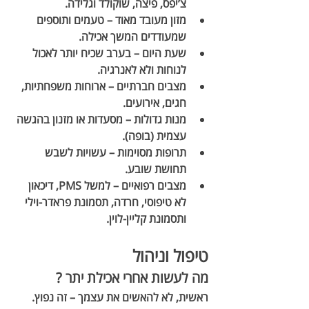
צ’יפס, פיצה, שוקולד וגלידה.
מזון מעובד מאוד
 – טעמים ותוספים 
שמעודדים המשך אכילה.
שעת היום
 – בערב שכיח יותר לאכול 
לנוחות ולא לאנרגיה.
מצבים חברתיים
 – ארוחות משפחתיות, 
חגים, אירועים.
מנות גדולות
 – מסעדות או מזנון בהגשה 
עצמית (בופה).
תרופות מסוימות
 – עשויות לשבש 
תחושת שובע.
מצבים רפואיים
 – למשל PMS, דיכאון 
לא טיפוסי, חרדה, תסמונת פראדר-וילי 
ותסמונת קליין-לוין.
טיפול וניהול
מה לעשות אחרי אכילת יתר ?
ראשית, לא להאשים את עצמך – זה נפוץ. 