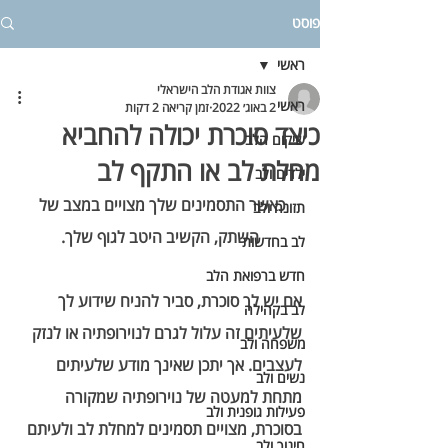
פוסט
ראשי
צוות אגודת הלב הישראלי
ראשי
2 באוג׳ 2022
זמן קריאה 2 דקות
כיצד סוכרת יכולה להחביא
שיקום הלב
מחלת לב או התקף לב
ילדים ולב
כאשר התסמינים שלך מצויים במצב של 
תזונה ולב
השתק, הקשיב היטב לגוף שלך.
לב בחדשות
חדש ברפואת הלב
אם יש לך סוכרת, סביר להניח שידוע לך 
לב בקהילה
שלעיתים זה עלול לגרם לנוירופתיה או לנזק 
משפחה ולב
לעצבים. אך יתכן שאינך מודע שלעיתים 
נשים ולב
מתחת למעטה של נוירופתיה שמקורה 
פעילות גופנית ולב
בסוכרת, מצויים תסמינים למחלת לב ולעיתם 
חינוך ולב