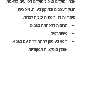
אבחון מוקדם וטיפול מוקדם מסייעים בהאטת 
הנזק לעצבים ובתיקון בעיות. אופציות 
טיפוליות לנוירופתיה יכולות לכלול:
תרופות להפחתת כאבים
פיזיותרפיה
ריפוי בעיסוק להתמודדות עם כאב או 
אובדן פונקציות תפקודיות.
עזרי הליכה להגברת התנועתיות 
והקטנת הכאב. 
שינויים תזונתיים.
אם יש לך סוכרת סוג 2, בקש מהרופא שלך 
סקירה שנתית לאיתור נוירופתיה אוטונומית. 
אם יש לך סוכרת סוג 1, איגוד הסוכרת 