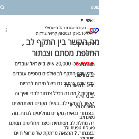
פוסט
ראשי
מערכת אגודת הלב הישראלי
ראשי
10 באוק׳ 2021
זמן קריאה 2 דקות
מה הקשר בין התקף לב ,
שיקום הלב
החלפת מסתם וצנתור
ילדים ולב
הידעת ש
כ- 20,000 איש בישראל עוברים 
תזונה ולב
מדי שנה התקף לב ואלפים נוספים עוברים 
לב בחדשות
מדי שנה צנתור גם בשל סיבות לבביות 
חדש ברפואת הלב
אחרות ? מה זה בכלל צנתור לבבי ואיך זה 
לב בקהילה
קשור להתקף לב. באילו מקרים משתמשים 
משפחה ולב
בצנתור ובאיזה מקרים מחליטים לנתח. מה 
נשים ולב
זה מחלת לב מסתמית וכיצד מחליפים מסתם 
פעילות גופנית ולב
בצנתור. ? הרצאה מרתקת של פרופ' חיים 
חינוך ולב