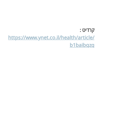
קרדיט : 
https://www.ynet.co.il/health/article/
b1baibqzq
** 
https://health.clevelandclinic.org/what-should-you-do-if-
someone-is-having-a-heart-attack/?
_gl=1*sng4ht*_ga*NDg2MTU2NzYyLjE2NDU5NDk1ODA.*_g
a_HWJ092SPKP*MTY1MDIxNjgzMi40LjEuMTY1MDIxOTMzMi
4w&_ga=2.73249232.273088190.1650216833-
486156762.1645949580