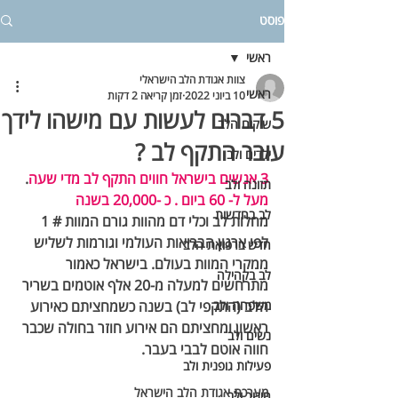
פוסט
ראשי
צוות אגודת הלב הישראלי
ראשי
10 ביוני 2022
זמן קריאה 2 דקות
5 דברים לעשות עם מישהו לידך
שיקום הלב
עובר התקף לב ?
ילדים ולב
3 אנשים בישראל חווים התקף לב מדי שעה
. 
תזונה ולב
מעל ל- 60 ביום . כ -20,000 בשנה
לב בחדשות
מחלות לב וכלי דם מהוות גורם המוות # 1 
לפי ארגון הבריאות העולמי וגורמות לשליש 
חדש ברפואת הלב
ממקרי המוות בעולם. בישראל כאמור 
לב בקהילה
מתרחשים למעלה מ-20 אלף אוטמים בשריר 
משפחה ולב
הלב (התקפי לב) בשנה כשמחציתם כאירוע 
ראשון ומחציתם הם אירוע חוזר בחולה שכבר 
נשים ולב
חווה אוטם לבבי בעבר. 
פעילות גופנית ולב
מערכת אגודת הלב הישראל
חינוך ולב