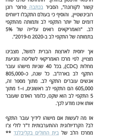
קשור לקורונה", הסביר 
בכתבה 
פרופ' רונן 
רובינשטיין,  והוסיף כי בעולם התקבלו דיווחים 
דומים של יותר התקפי לב ותמותה מהתקפי 
לב. "האמריקאים רואים עלייה של 5% 
בתמותה של התקפי לב ב-2020 מ-2019".
אך יחסית לארצות הברית למשל, מצבינו 
מצויין. לפי מרכז האמריקאי לשליטה ומניעת 
מחלות (CDC), בכל 40 שניות מישהו עובר 
התקף לב בארה"ב. כל שנה, כ–805,000 
אנשים עוברים התקף לב. מתוך מספר זה, 
605,000 הם התקפי לב ראשונים, ו–1 מתוך 
5 התקפי לב הוא שקט, כלומר האדם שעובר 
אותו אינו מודע לכך.
אז מה לעשות אם מישהו לידיך עובר התקף 
לב? הקרדיולוגית ההתערבותית ד"ר לזלי צ'ו 
ממרכז הלב של 
בית החולים בקליבלנד
 ** 