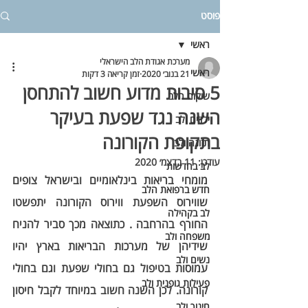
פוסט
ראשי
מערכת אגודת הלב הישראלי
ראשי
21 בנוב׳ 2020
זמן קריאה 3 דקות
5 סיבות מדוע חשוב להתחסן
שיקום הלב
השנה נגד שפעת בעיקר
ילדים ולב
בתקופת הקורונה
תזונה ולב
עודכן:
11 בדצמ׳ 2020
לב בחדשות
מומחי בריאות בינלאומיים ובישראל צופים 
חדש ברפואת הלב
שווירוס השפעת ווירוס הקורונה יתפשטו 
לב בקהילה
החורף בהרחבה . כתוצאה מכך סביר להניח 
משפחה ולב
שידיהן של מערכות הבריאות בארץ יהיו 
נשים ולב
עמוסות בטיפול גם בחולי שפעת וגם בחולי 
פעילות גופנית ולב
קורונה. לכן השנה חשוב במיוחד לקבל חיסון 
חינוך ולב