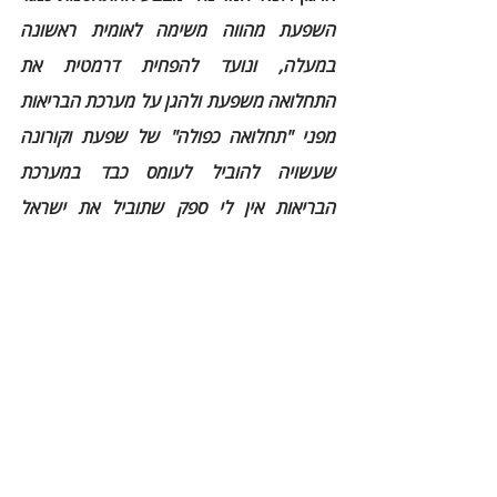
השפעת מהווה משימה לאומית ראשונה 
במעלה, ונועד להפחית דרמטית את 
התחלואה משפעת ולהגן על מערכת הבריאות 
מפני "תחלואה כפולה" של שפעת וקורונה 
שעשויה להוביל לעומס כבד במערכת 
הבריאות אין לי ספק שתוביל את ישראל 
לניצחון על השפעת, אנו קוראים לציבור 
למהר ולהתחסן".
מאמר זה מפורסם לתועלת הציבור ע"י אגודת 
הלב הישראלי במסגרת קמפיין לעידוד 
ההתחסנות נגד שפעת בקרב חולי לב 
ואוכלוסיות בסיכון, בתמיכת חברות SANOFI ו  
PFIZER.