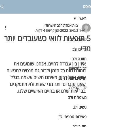
פוסט
ראשי
צוות אגודת הלב הישראלי
ראשי
2 באוג׳ 2022
זמן קריאה 4 דקות
5 תופעות לוואי כשעובדים יותר
שיקום הלב
מדי
ילדים ולב
תזונה ולב
איזון בין עבודה לחיים. אנחנו שומעים את 
לב בחדשות
המונח הזה כל הזמן ולרוב גם מנסים להגשים 
אותו. אבל רבים מאיתנו חשים אשמה בגלל 
חדש ברפואת הלב
שאנו עובדים יותר מדי שעות ולא מתמקדים 
לב בקהילה
בבריאות שלנו או בחיים האישיים שלנו.
משפחה ולב
נשים ולב
פעילות גופנית ולב
חינוך ולב