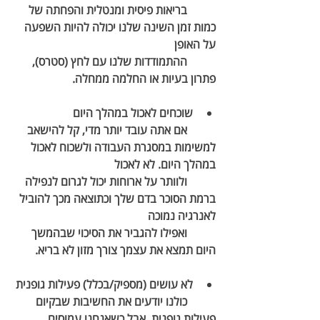
	בריאות פיסית ומנטלית והפחתה של 
כמות זמן השינה שלנו יכולה להיות השפעה 
על האופן 		
	ההתמודדות שלנו עם לחץ (סטרס), 
פתרון בעיות או החלמה ממחלה.
שוכחים לאכול במהלך היום
	אם אתה עובד יותר מדי, קל להישאב 
למשימות במסגרת העבודה ולשכוח לאכול 
במהלך היום. לא לאכול 	
	ולוותר על ארוחות יכול לגרום לנפילה 
ברמת הסוכר בדם שלך וכתוצאה מכך להוביל 
לאנרגיה נמוכה 	
	ואפילו להגביר את הסיכוי שבהמשך 
היום תמצא את עצמך צורך מזון לא בריא. 
לא עושים (מספיק/בכלל) פעילות גופנית
	כולנו יודעים את החשיבות שבקיום 
פעילות גופנית, אבל כשאנחנו עמוסים 