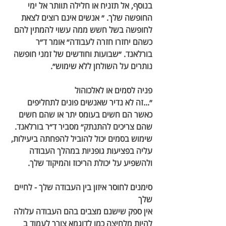
בנוסף, אל תזניח או חלילה תוותר אל ימי 
החופשה שלך. ״ אנשים אינם רוצים לצאת 
לחופשה בשל חשש ממה עשוי להמתין להם 
כשהם יחזרו חזרה לעבודה״ אומר ד״ר 
בורלאנד. ״שבועות וחודשים של זמני חופשה 
נותרים על השולחן ללא שימוש״. 
פניה לסמים או לאלכוהול
״...זה לא נדיר שאנשים פונים לתחליפים 
כאשר הם חשים בעומס יתר או שהם חשים 
שהם צריכים להתנתק״ מסביר ד״ר בורלאנד. 
שימוש בסמים יכול להוביל להפחתה ביעילות, 
עליה בפציעות גופניות במהלך העבודה 
ולהשפיע על יכולת הריכוז והמיקוד שלך. 
סימנים לחוסר איזון בין העבודה שלך - לחיים 
שלך
אין ספק שישנם מצבים בהם העבודה עלולה 
להיות מלחיצה כמו לדוגמא צורך לעמוד ב 