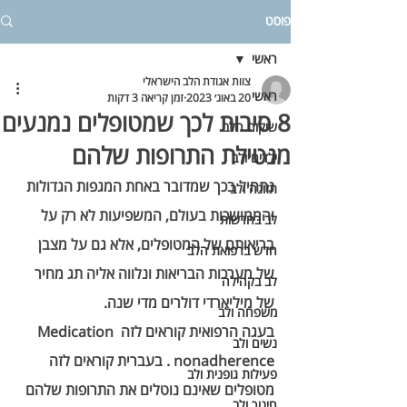
פוסט
ראשי
צוות אגודת הלב הישראלי
ראשי
20 באוג׳ 2023
זמן קריאה 3 דקות
8 סיבות לכך שמטופלים נמנעים
שיקום הלב
מנטילת התרופות שלהם
ילדים ולב
נתחיל בכך שמדובר באחת המגפות הגדולות 
תזונה ולב
והממושכות בעולם, המשפיעות לא רק על 
לב בחדשות
בריאותם של המטופלים, אלא גם על מצבן 
חדש ברפואת הלב
של מערכות הבריאות ונלווה אליה תג מחיר 
לב בקהילה
של מיליארדי דולרים מדי שנה. 
משפחה ולב
בעגה הרפואית קוראים לזה Medication 
נשים ולב
nonadherence . בעברית קוראים לזה 
פעילות גופנית ולב
מטופלים שאינם נוטלים את התרופות שלהם 
חינוך ולב