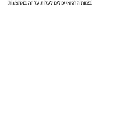
בצוות הרפואי יכולים לעלות על זה באמצעות 
שיחה ושיתוף עם המטופל במצבים שידברו 
אלי/ה. על מנת להפחית את המבוכה חשוב 
שרופאים ידגישו בפני מטופליהם, שרבים 
מקרב המטופלים שלהם חווים מצב דומה. 
סיכום
אם הומלץ לכם ליטול כדורים או תרופות ככלל, 