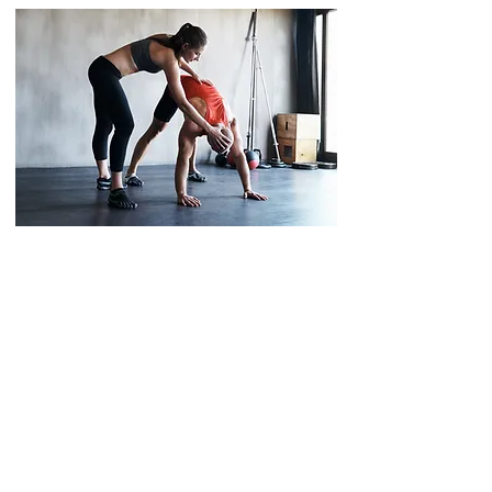
לשמירה על שגרה קבועה של פעילות גופנית ישנן יתרונות
רבים וגדולים שאין מחלוקת לגביהן. התפיסה הבסיסית
אומרת שכל פעילות שהיא טובה יותר מחוסר פעילות וכולנו
צריכים להתחיל היכן שהוא. אפילו אם לא עשית או נמנעת
מפעילות גופנית למשך שנים, היום זה יום מצוין להתחיל
לעשות שינויים בריאים. כאן, באתר של אגודת הלב
הישראלי, תמצאו את הכלים ואת המידע העכשווי ביותר כדי
להתחיל ולעלות על הדרך לאורך חיים בריא יותר ולשמור
עליו.
7 כללים שיגרמו לכם להתחיל להתאמן
כיצד להישאר פעיל גם בגשם ובמזג אויר קר