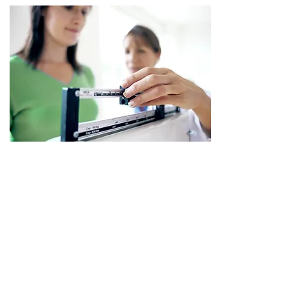
שמירה על משקל בריא לאורך זמן, טומנת בתוכה הרבה יותר
יתרונות מאשר רק תחושה טובה והקטנה במידות הבגדים.
על ידי הורדה במשקל ושמירה על משקל בריא, קיימת
סבירות גבוהה שתיהנו גם מאיכות חיים גבוה יותר לאורך זמן
רב יותר.
נכון או לא נכון? 19 מיתוסים על תזונה
מומחה: ״אין צורך לעודד ילדים לאכול"
מחקר ישראלי: רוצים לרזות משמעותית? זה מה שאתם
צריכים להוסיף למזון